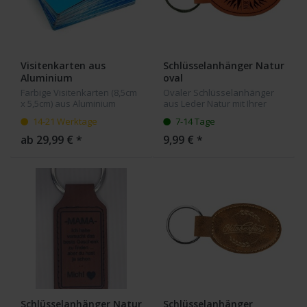
Visitenkarten aus
Schlüsselanhänger Natur
Aluminium
oval
Farbige Visitenkarten (8,5cm
Ovaler Schlüsselanhänger
x 5,5cm) aus Aluminium
aus Leder Natur mit Ihrer
0,22mm dick mit Ihrer Gravur.
Wunsch Gravur
14-21 Werktage
7-14 Tage
Nicht nur als Visitenkarte
sondern auch z.B. als
ab 29,99 € *
9,99 € *
besondere Eintrittskarte...
Schlüsselanhänger Natur
Schlüsselanhänger