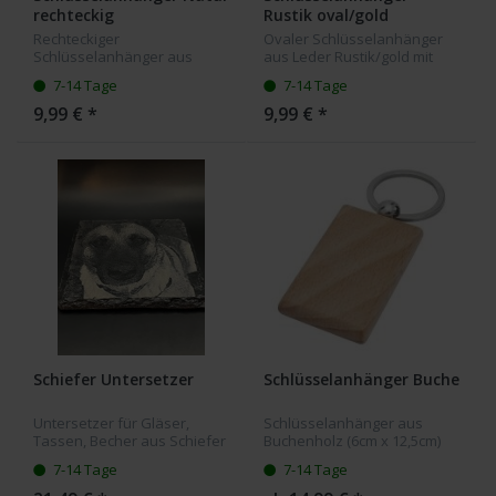
rechteckig
Rustik oval/gold
Rechteckiger
Ovaler Schlüsselanhänger
Schlüsselanhänger aus
aus Leder Rustik/gold mit
Leder Natur mit Ihrer Wunsch
Ihrer Wunsch Gravur
7-14 Tage
7-14 Tage
Gravur
9,99 € *
9,99 € *
Schiefer Untersetzer
Schlüsselanhänger Buche
Untersetzer für Gläser,
Schlüsselanhänger aus
Tassen, Becher aus Schiefer
Buchenholz (6cm x 12,5cm)
mit Ihrer Bildgravur. Die
mit Ihrer Wunschgravur. Die
7-14 Tage
7-14 Tage
Untersetzer haben eine
abgebildete Gravur der
Größe von 10x10 cm.
Automarke dient nur als