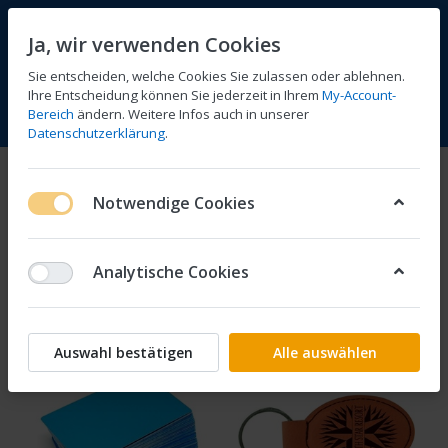
Ja, wir verwenden Cookies
Sie entscheiden, welche Cookies Sie zulassen oder ablehnen.
1
Ihre Entscheidung können Sie jederzeit in Ihrem
My-Account-
Bereich
ändern. Weitere Infos auch in unserer
Vergleichen
Wunschliste
Warenkorb
Menü
Anmelden
Datenschutzerklärung
.
Produkte markiert mit
Werbung
Notwendige Cookies
1-8
von
8
Analytische Cookies
Filtern
Sortieren
Auswahl bestätigen
Alle auswählen