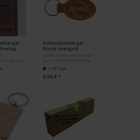
lanhänger
Schlüsselanhänger
hteckig
Rustik oval/gold
er
Ovaler Schlüsselanhänger
anhänger aus
aus Leder Rustik/gold mit
 mit Ihrer
Ihrer Wunsch Gravur
ge
7-14 Tage
avur
9,99 € *