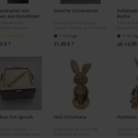
eckhalter mit
Schiefer Untersetzer
Schlüsse
en aus Kunstleder
Buche
eckhalter aus
Untersetzer für Gläser,
Schlüssel
leder inklusive
Tassen, Becher aus Schiefer
Buchenholz
nsgravur, zum Beispiel
mit Ihrer Bildgravur. Die
mit Ihrer W
4-21 Werktage
7-14 Tage
7-14 Ta
Hochzeiten oder größere
Untersetzer haben eine
abgebildet
n mit Sitzordnung
Größe von 10x10 cm.
Automarke 
9 € *
21,49 € *
ab 14,99 
gnet. Der Besteckhalter
Muster und
0x25 cm...
Lizenzrechtl
box mit Spruch
Holz Osterhase
Holzhase
 kleine Holzbox
Osterhase aus Holz mit
Hase aus H
0x5cm mit Deckel zum
Körbchen für ein Ei.
"Garten" u