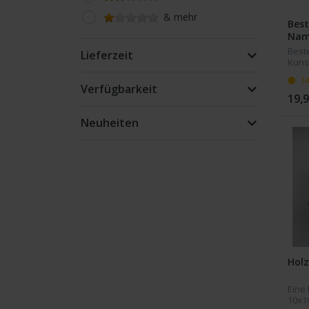
& mehr
Best
Nam
Best
Lieferzeit
Kunst
Name
1
für 
Verfügbarkeit
Feier
19,9
geei
ist 1
Neuheiten
Holz
Eine
10x1