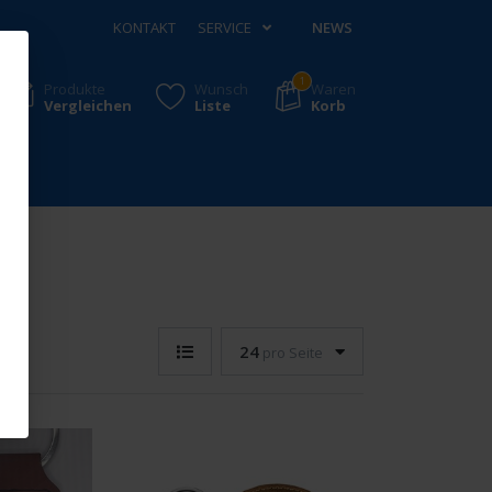
KONTAKT
SERVICE
NEWS
1
Produkte
Wunsch
Waren
Vergleichen
Liste
Korb
24
pro Seite