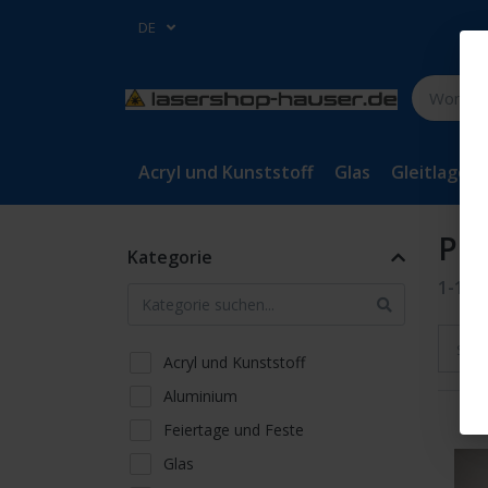
DE
Acryl und Kunststoff
Glas
Gleitlager
Pro
Kategorie
1-11
v
Sort
Acryl und Kunststoff
Aluminium
Feiertage und Feste
Glas