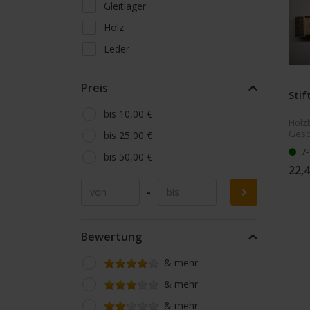
Gleitlager
Holz
Leder
sonstige Gravuren
Preis
Stein
Stif
Werbeartikel
bis 10,00 €
Holzb
Gesch
bis 25,00 €
Grav
7-
Beach
bis 50,00 €
Prod
22,4
zu de
-
Bewertung
& mehr
& mehr
& mehr