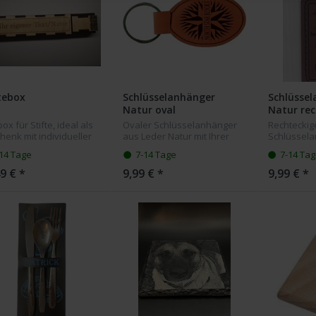
tebox
Schlüsselanhänger
Schlüsse
Natur oval
Natur rec
ox für Stifte, ideal als
Ovaler Schlüsselanhänger
Rechteckig
enk mit individueller
aus Leder Natur mit Ihrer
Schlüssel
ur auf dem Deckel.
Wunsch Gravur
Leder Natur
14 Tage
7-14 Tage
7-14 Ta
ten Sie bitte dass die
Wunsch Gr
uktfarbe abweichend
9 € *
9,99 € *
9,99 € *
n Bildern sein kann...